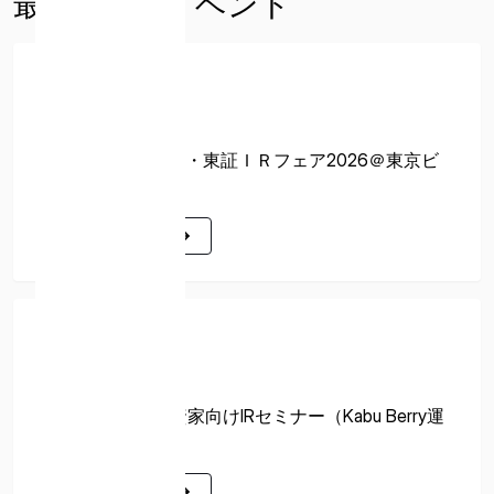
最新IR関連イベント
（米国）
ISPACE EUROPE
開催予定
5 Rue de l’Industrie 1811、
2026年06月09日
ルクセンブルク
8/28、8/29 日経・東証ＩＲフェア2026＠東京ビ
ックサイト
詳細はこちら
詳細はこちら
アーカイブ
2026年03月15日
3/15 開催 個人投資家向けIRセミナー（Kabu Berry運
営）
詳細はこちら