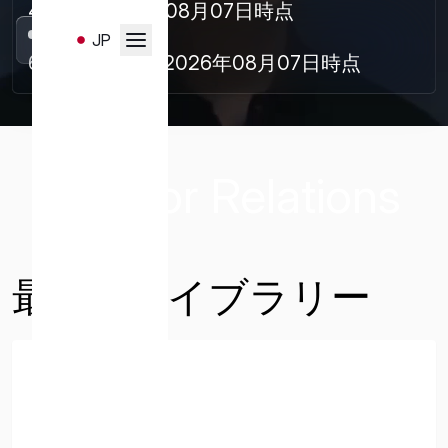
415円
2026年08月07日時点
Skip
to
時価総額
JP
content
お問い合わせはこちらのフ
60,716百万円
2026年08月07日時点
EN
ォームより受け付けます。
ispace
以下のお問い合わせ項目よ
り、必要事項を選択・入力
Investor Relations
の上、送信ください。
最新IRライブラリー
一般
サービスと販売
メディア
決算説明会資料
キャリア
投資家お問い合わせ
2026年08月08日