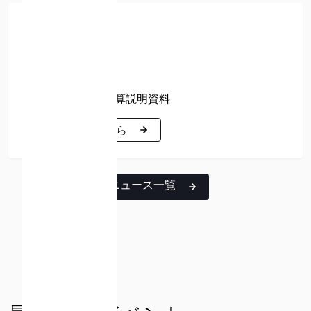
決算説明会資料
2026年08月07日
PDF
2027年3月期Q1決算説明資料
詳細はこちら
詳細はこちら
ISPACE, INC
〒103-0023
ニュース一覧
東京都中央区日本橋本町1-9-3
日本橋本町M-SQUARE 6階
ISPACE U.S.
コロラド州 12876 E Adam Aircraft Circle、セ
ンテニアル
コロラド州 80112、アメリカ合衆国デンバー