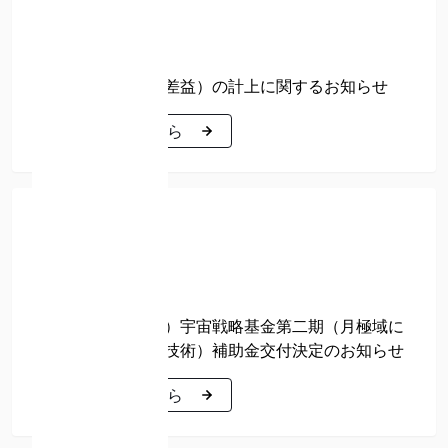
2026年08月07日
* 必須
このサイトは reCAPTCHA によって保護されています。
PDF
reCAPTCHA に関連する Google プライバシー ポリシーと利
営業外収益（為替差益）の計上に関するお知らせ
用規約が適用されます。
利用規約とプライバシーポリシーに同意します
詳細はこちら
詳細はこちら
適時開示
2026年08月07日
PDF
（開示事項の経過）宇宙戦略基金第二期（月極域に
おける高精度着陸技術）補助金交付決定のお知らせ
詳細はこちら
詳細はこちら